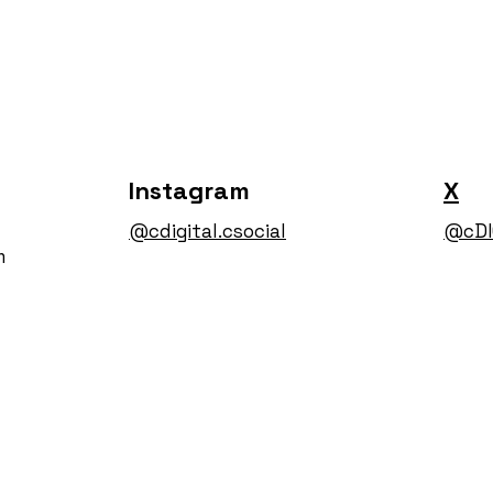
Instagram
X
@cdigital.csocial
@cDI
m