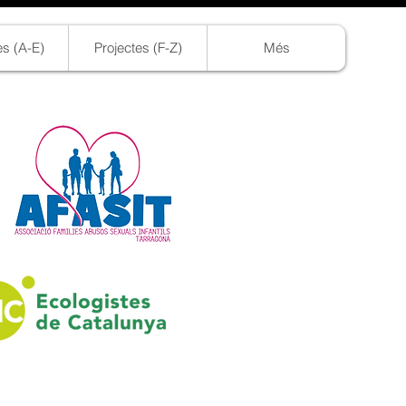
es (A-E)
Projectes (F-Z)
Més