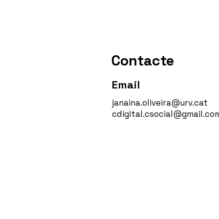
Contacte
Email
janaina.oliveira@urv.cat
cdigital.csocial@gmail.co